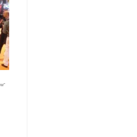
ow”
e