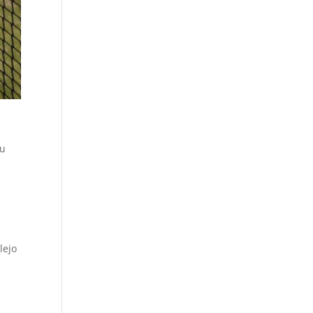
s
su
lejo