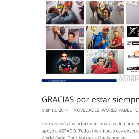
GRACIAS por estar siemp
Mar 10, 2014
|
NOVEDADES
,
WORLD PADEL T
Una vez más las principales marcas de pádel y
apoyo a ASPADO. Todos los «maestros» obsequia
World Padel Tour Master´s Finals que se...