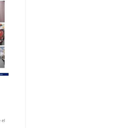
u
 el